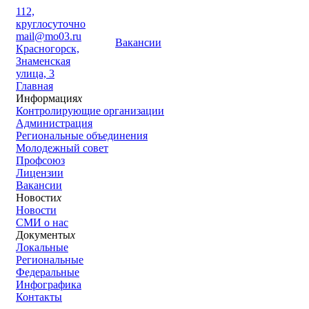
112,
круглосуточно
mail@mo03.ru
Вакансии
Красногорск,
Знаменская
улица, 3
Главная
Информация
x
Контролирующие организации
Администрация
Региональные объединения
Молодежный совет
Профсоюз
Лицензии
Вакансии
Новости
x
Новости
СМИ о нас
Документы
x
Локальные
Региональные
Федеральные
Инфографика
Контакты