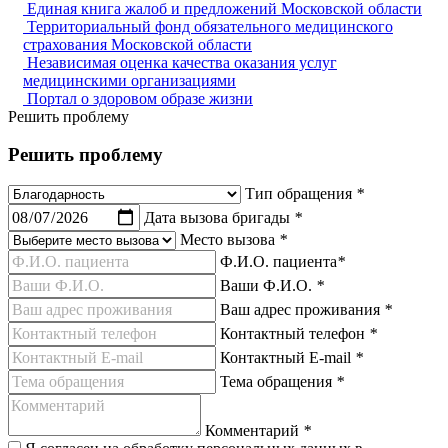
Единая книга жалоб и предложений Московской области
Территориальный фонд обязательного медицинского
страхования Московской области
Независимая оценка качества оказания услуг
медицинскими организациями
Портал о здоровом образе жизни
Решить проблему
Решить проблему
Тип обращения
*
Дата вызова бригады
*
Место вызова
*
Ф.И.О. пациента
*
Ваши Ф.И.О.
*
Ваш адрес проживания
*
Контактный телефон
*
Контактный E-mail
*
Тема обращения
*
Комментарий
*