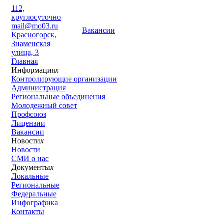
112,
круглосуточно
mail@mo03.ru
Вакансии
Красногорск,
Знаменская
улица, 3
Главная
Информация
x
Контролирующие организации
Администрация
Региональные объединения
Молодежный совет
Профсоюз
Лицензии
Вакансии
Новости
x
Новости
СМИ о нас
Документы
x
Локальные
Региональные
Федеральные
Инфографика
Контакты