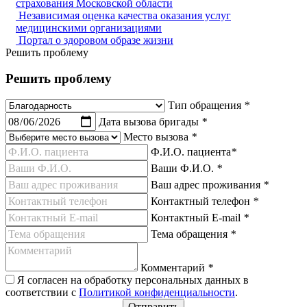
страхования Московской области
Независимая оценка качества оказания услуг
медицинскими организациями
Портал о здоровом образе жизни
Решить проблему
Решить проблему
Тип обращения
*
Дата вызова бригады
*
Место вызова
*
Ф.И.О. пациента
*
Ваши Ф.И.О.
*
Ваш адрес проживания
*
Контактный телефон
*
Контактный E-mail
*
Тема обращения
*
Комментарий
*
Я согласен на обработку персональных данных в
соответствии с
Политикой конфиденциальности
.