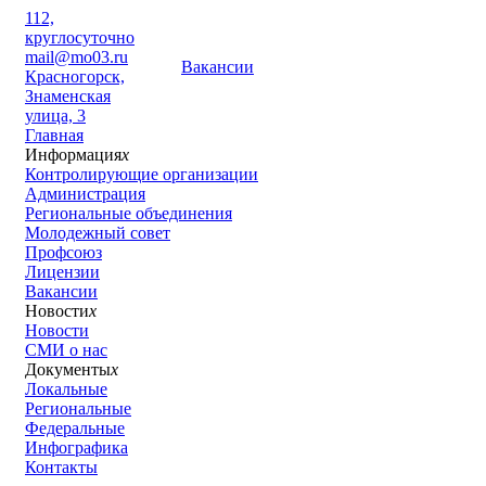
112,
круглосуточно
mail@mo03.ru
Вакансии
Красногорск,
Знаменская
улица, 3
Главная
Информация
x
Контролирующие организации
Администрация
Региональные объединения
Молодежный совет
Профсоюз
Лицензии
Вакансии
Новости
x
Новости
СМИ о нас
Документы
x
Локальные
Региональные
Федеральные
Инфографика
Контакты