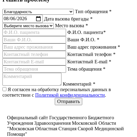
Тип обращения
*
Дата вызова бригады
*
Место вызова
*
Ф.И.О. пациента
*
Ваши Ф.И.О.
*
Ваш адрес проживания
*
Контактный телефон
*
Контактный E-mail
*
Тема обращения
*
Комментарий
*
Я согласен на обработку персональных данных в
соответствии с
Политикой конфиденциальности
.
Официальный сайт Государственного Бюджетного
Учреждения Здравоохранения Московской Области
"Московская Областная Станция Скорой Медицинской
Помощи"