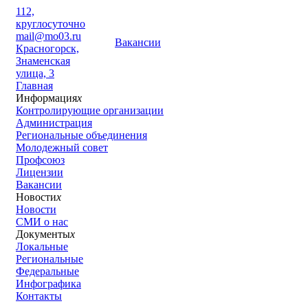
112,
круглосуточно
mail@mo03.ru
Вакансии
Красногорск,
Знаменская
улица, 3
Главная
Информация
x
Контролирующие организации
Администрация
Региональные объединения
Молодежный совет
Профсоюз
Лицензии
Вакансии
Новости
x
Новости
СМИ о нас
Документы
x
Локальные
Региональные
Федеральные
Инфографика
Контакты