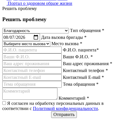
Портал о здоровом образе жизни
Решить проблему
Решить проблему
Тип обращения
*
Дата вызова бригады
*
Место вызова
*
Ф.И.О. пациента
*
Ваши Ф.И.О.
*
Ваш адрес проживания
*
Контактный телефон
*
Контактный E-mail
*
Тема обращения
*
Комментарий
*
Я согласен на обработку персональных данных в
соответствии с
Политикой конфиденциальности
.