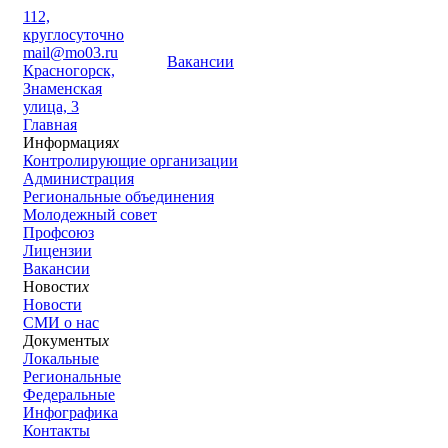
112,
круглосуточно
mail@mo03.ru
Вакансии
Красногорск,
Знаменская
улица, 3
Главная
Информация
x
Контролирующие организации
Администрация
Региональные объединения
Молодежный совет
Профсоюз
Лицензии
Вакансии
Новости
x
Новости
СМИ о нас
Документы
x
Локальные
Региональные
Федеральные
Инфографика
Контакты