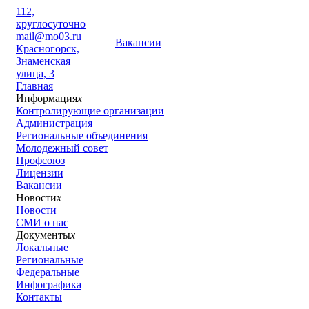
112,
круглосуточно
mail@mo03.ru
Вакансии
Красногорск,
Знаменская
улица, 3
Главная
Информация
x
Контролирующие организации
Администрация
Региональные объединения
Молодежный совет
Профсоюз
Лицензии
Вакансии
Новости
x
Новости
СМИ о нас
Документы
x
Локальные
Региональные
Федеральные
Инфографика
Контакты