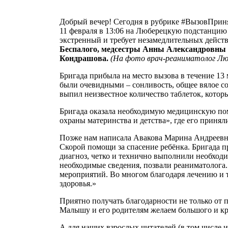
Добрый вечер! Сегодня в рубрике #ВызовПрин
11 февраля в 13:06 на Люберецкую подстанцию
экстренный и требует незамедлительных действ
Беспалого, медсестры Анны Александровны 
Кондрашова.
(На фото врач-реаниматолог Люб
Бригада прибыла на место вызова в течение 1
были очевидными – сонливость, общее вялое со
выпил неизвестное количество таблеток, котор
Бригада оказала необходимую медицинскую по
охраны материнства и детства», где его прин
Позже нам написала Авакова Марина Андреевн
Скорой помощи за спасение ребёнка. Бригада 
диагноз, четко и технично выполнили необход
необходимые сведения, позвали реаниматолога
мероприятий. Во многом благодаря лечению и т
здоровья.»
Приятно получать благодарности не только от 
Малышу и его родителям желаем большого и кр
А для наших взрослых читателей (в том числе 