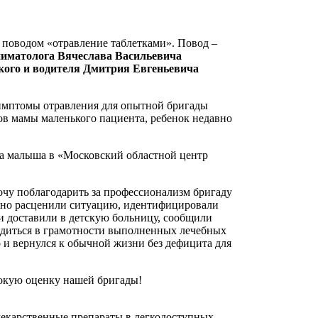
 поводом «отравление таблетками». Повод –
ниматолога Вячеслава Васильевича
ого и водителя Дмитрия Евгеньевича
симптомы отравления для опытной бригады
лов мамы маленького пациента, ребенок недавно
а малыша в «Московский областной центр
у поблагодарить за профессионализм бригаду
льно расценили ситуацию, идентифицировали
и доставили в детскую больницу, сообщили
едиться в грамотности выполненных лечебных
о и вернулся к обычной жизни без дефицита для
ысокую оценку нашей бригады!
 лекарственные препараты в легкодоступных