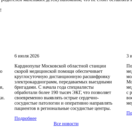
!
6 июля 2026
3 
Кардиопульт Московской областной станции
По
по
скорой медицинской помощи обеспечивает
ме
круглосуточную дистанционную расшифровку
мо
электрокардиограмм, передаваемых выездными
Мо
и,
бригадами. С начала года специалисты
ме
обработали более 190 тысяч ЭКГ, что позволяет
с 
ки.
своевременно выявлять острые сердечно-
во
сосудистые патологии и оперативно направлять
ме
пациентов в региональные сосудистые центры.
По
Подробнее
Все новости