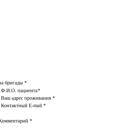
ва бригады
*
Ф.И.О. пациента
*
Ваш адрес проживания
*
Контактный E-mail
*
Комментарий
*