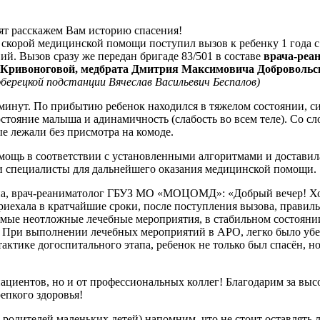
ят расскажем Вам историю спасения!
 скорой медицинской помощи поступил вызов к ребенку 1 года с
ий. Вызов сразу же передан бригаде 83/501 в составе
врача-реа
Кривоноговой, медбрата Дмитрия Максимовича Добровольск
ерецкой подстанции Вячеслав Васильевич Беспалов)
3 минут. По прибытию ребенок находился в тяжелом состоянии, 
стояние малыша и адинамичность (слабость во всем теле). Со с
ые лежали без присмотра на комоде.
мощь в соответствии с установленными алгоритмами и доставил
яли специалисты для дальнейшего оказания медицинской помощи.
а, врач-реаниматолог ГБУЗ МО «МОЦОМД»: «Добрый вечер! Хоч
приехала в кратчайшие сроки, после поступления вызова, прави
имые неотложные лечебные мероприятия, в стабильном состояни
. При выполнении лечебных мероприятий в АРО, легко было уб
актике догоспитального этапа, ребенок не только был спасён, н
пациентов, но и от профессиональных коллег! Благодарим за в
епкого здоровья!
и родителей маленьких детей) напомним, что не стоит оставлять