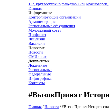
112, круглосуточно
mail@mo03.ru
Красногорск, 
Главная
Информация
x
Контролирующие организации
Администрация
Региональные объединения
Молодежный совет
Профсоюз
Лицензии
Вакансии
Новости
x
Новости
СМИ о нас
Документы
x
Локальные
Региональные
Федеральные
Инфографика
Контакты
#ВызовПринят Истори
Главная
/
Новости
/ #ВызовПринят История спа