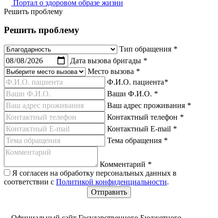
Портал о здоровом образе жизни
Решить проблему
Решить проблему
Тип обращения
*
Дата вызова бригады
*
Место вызова
*
Ф.И.О. пациента
*
Ваши Ф.И.О.
*
Ваш адрес проживания
*
Контактный телефон
*
Контактный E-mail
*
Тема обращения
*
Комментарий
*
Я согласен на обработку персональных данных в
соответствии с
Политикой конфиденциальности
.
Официальный сайт Государственного Бюджетного