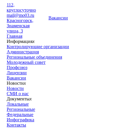
112,
круглосуточно
mail@mo03.ru
Вакансии
Красногорск,
Знаменская
улица, 3
Главная
Информация
x
Контролирующие организации
Администрация
Региональные объединения
Молодежный совет
Профсоюз
Лицензии
Вакансии
Новости
x
Новости
СМИ о нас
Документы
x
Локальные
Региональные
Федеральные
Инфографика
Контакты