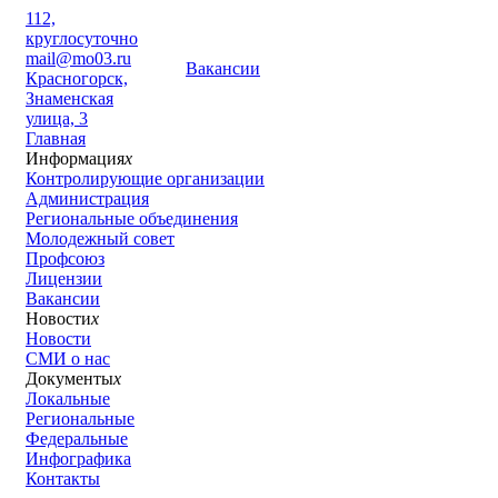
112,
круглосуточно
mail@mo03.ru
Вакансии
Красногорск,
Знаменская
улица, 3
Главная
Информация
x
Контролирующие организации
Администрация
Региональные объединения
Молодежный совет
Профсоюз
Лицензии
Вакансии
Новости
x
Новости
СМИ о нас
Документы
x
Локальные
Региональные
Федеральные
Инфографика
Контакты