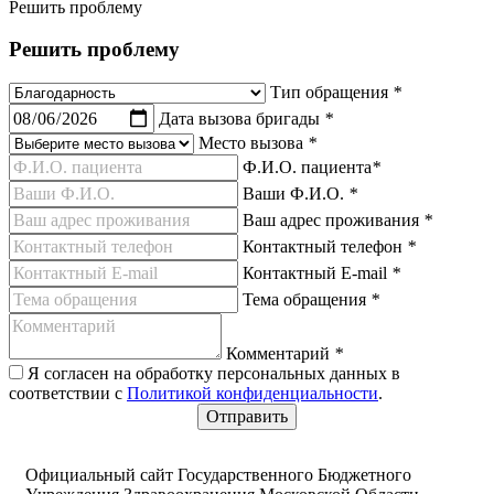
Решить проблему
Решить проблему
Тип обращения
*
Дата вызова бригады
*
Место вызова
*
Ф.И.О. пациента
*
Ваши Ф.И.О.
*
Ваш адрес проживания
*
Контактный телефон
*
Контактный E-mail
*
Тема обращения
*
Комментарий
*
Я согласен на обработку персональных данных в
соответствии с
Политикой конфиденциальности
.
Официальный сайт Государственного Бюджетного