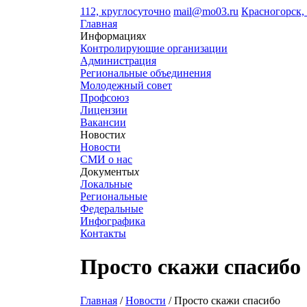
112, круглосуточно
mail@mo03.ru
Красногорск, 
Главная
Информация
x
Контролирующие организации
Администрация
Региональные объединения
Молодежный совет
Профсоюз
Лицензии
Вакансии
Новости
x
Новости
СМИ о нас
Документы
x
Локальные
Региональные
Федеральные
Инфографика
Контакты
Просто скажи спасибо
Главная
/
Новости
/ Просто скажи спасибо