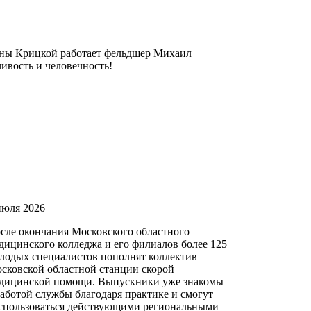
вны Крицкой работает фельдшер Михаил
ивость и человечность!
июля 2026
сле окончания Московского областного
дицинского колледжа и его филиалов более 125
лодых специалистов пополнят коллектив
сковской областной станции скорой
дицинской помощи. Выпускники уже знакомы
работой службы благодаря практике и смогут
спользоваться действующими региональными