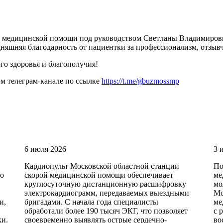
й медицинской помощи под руководством Светланы Владимиро
няшняя благодарность от пациентки за профессионализм, отзывч
го здоровья и благополучия!
м телеграм-канале по ссылке
https://t.me/gbuzmossmp
6 июля 2026
3 
Кардиопульт Московской областной станции
По
по
скорой медицинской помощи обеспечивает
ме
круглосуточную дистанционную расшифровку
мо
электрокардиограмм, передаваемых выездными
Мо
и,
бригадами. С начала года специалисты
ме
обработали более 190 тысяч ЭКГ, что позволяет
с 
ки.
своевременно выявлять острые сердечно-
во